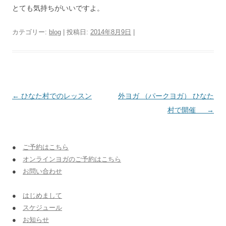
とても気持ちがいいですよ。
カテゴリー:
blog
| 投稿日:
2014年8月9日
|
投稿ナビゲーション
←
ひなた村でのレッスン
外ヨガ （パークヨガ） ひなた
村で開催
→
●
ご予約はこちら
●
オンラインヨガのご予約はこちら
●
お問い合わせ
●
はじめまして
●
スケジュール
●
お知らせ