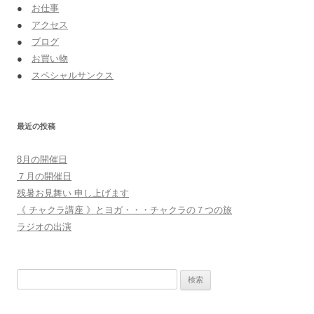
●
お仕事
●
アクセス
●
ブログ
●
お買い物
●
スペシャルサンクス
最近の投稿
8月の開催日
７月の開催日
残暑お見舞い 申し上げます
《 チャクラ講座 》とヨガ・・・チャクラの７つの旅
ラジオの出演
検
索: