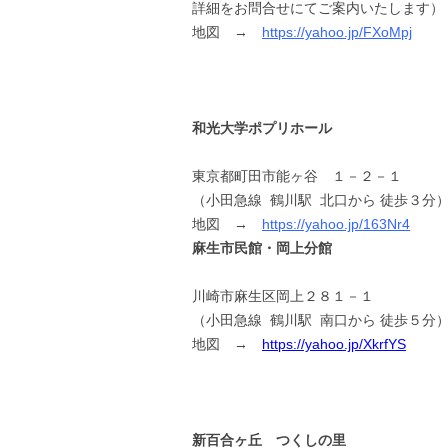
詳細をお問合せにてご案内いたします）
地図 →
https://yahoo.jp/FXoMpj
和光大学ポプリホール
東京都町田市能ヶ谷 １－２－１
（小田急線 鶴川駅 北口から 徒歩３分
地図 →
https://yahoo.jp/163Nr4
麻生市民館・岡上分館
川崎市麻生区岡上２８１－１
（小田急線 鶴川駅 南口から 徒歩５分
地図 →
https://yahoo.jp/XkrfYS
新百合ヶ丘 つくしの里