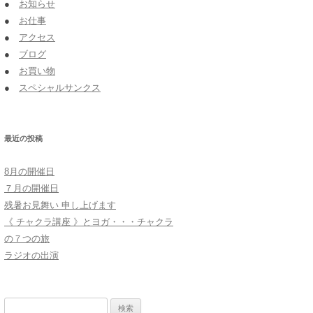
●
お知らせ
●
お仕事
●
アクセス
●
ブログ
●
お買い物
●
スペシャルサンクス
最近の投稿
8月の開催日
７月の開催日
残暑お見舞い 申し上げます
《 チャクラ講座 》とヨガ・・・チャクラ
の７つの旅
ラジオの出演
検