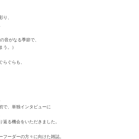
彩り、
。
節の音がなる季節で、
まう。）
ぐらぐらも、
。
初で、単独インタビューに
、
り返る機会をいただきました。
ーフーダーの方々に向けた雑誌。