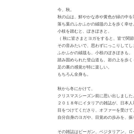
今、秋。
秋の山は、鮮やかな赤や黄色が緑の中を
落ち葉のふかふかの絨毯の上を歩く幸せ
小枝を踏むと、ぽきぽきと、
（ 秋に皆さまとヨガをすると、皆で関
その音みたいで、思わずにっこりしてし
ふかふかの絨毯も、小枝のぽきぽきも、
踏み固められた登山道も、岩の上を歩く
足の裏の感覚が特に楽しい。
もちろん全身も。
秋から冬にかけて、
クリスマスシーズン前に思い出しました
２０１８年にイタリアの雑誌が、日本人
目をつけてくださり、オファーを受けて
自分自身のヨガや、目覚めの歩みを、振
その雑誌はビーガン、ベジタリアン、ロ