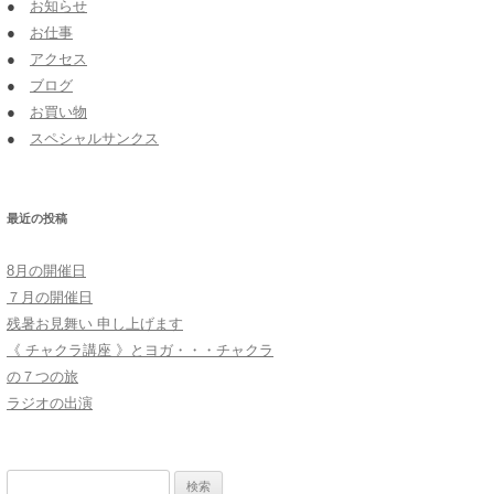
●
お知らせ
●
お仕事
●
アクセス
●
ブログ
●
お買い物
●
スペシャルサンクス
最近の投稿
8月の開催日
７月の開催日
残暑お見舞い 申し上げます
《 チャクラ講座 》とヨガ・・・チャクラ
の７つの旅
ラジオの出演
検