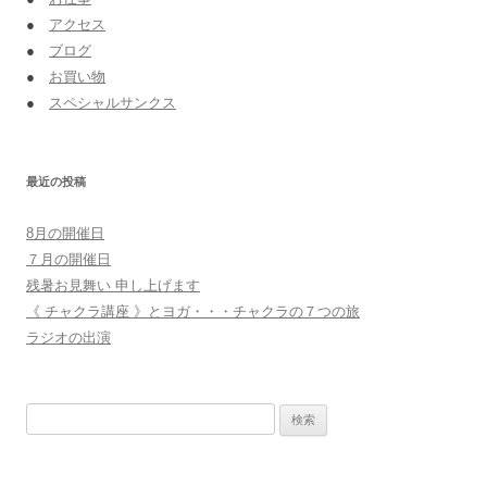
●
アクセス
●
ブログ
●
お買い物
●
スペシャルサンクス
最近の投稿
8月の開催日
７月の開催日
残暑お見舞い 申し上げます
《 チャクラ講座 》とヨガ・・・チャクラの７つの旅
ラジオの出演
検
索: