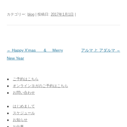
カテゴリー:
blog
| 投稿日:
2017年1月1日
|
投稿ナビゲーション
←
Happy X’mas & Merry
アルマ と アダルマ
→
New Year
●
ご予約はこちら
●
オンラインヨガのご予約はこちら
●
お問い合わせ
●
はじめまして
●
スケジュール
●
お知らせ
●
お仕事