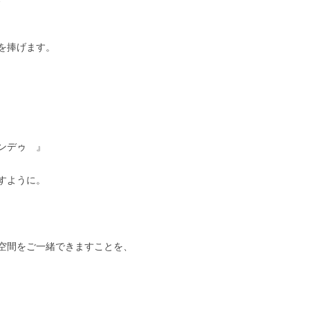
を捧げます。
ンデゥ 』
すように。
空間をご一緒できますことを、