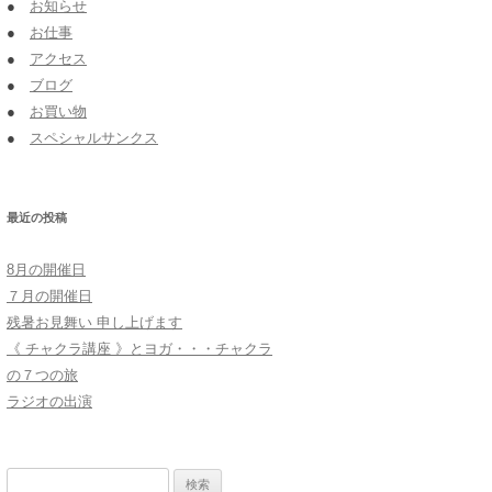
●
お知らせ
●
お仕事
●
アクセス
●
ブログ
●
お買い物
●
スペシャルサンクス
最近の投稿
8月の開催日
７月の開催日
残暑お見舞い 申し上げます
《 チャクラ講座 》とヨガ・・・チャクラ
の７つの旅
ラジオの出演
検