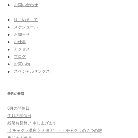
●
お問い合わせ
●
はじめまして
●
スケジュール
●
お知らせ
●
お仕事
●
アクセス
●
ブログ
●
お買い物
●
スペシャルサンクス
最近の投稿
8月の開催日
７月の開催日
残暑お見舞い 申し上げます
《 チャクラ講座 》とヨガ・・・チャクラの７つの旅
ラジオの出演