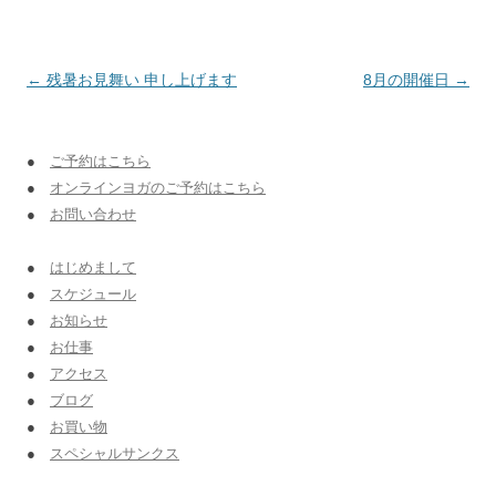
投稿ナビゲーション
←
残暑お見舞い 申し上げます
8月の開催日
→
●
ご予約はこちら
●
オンラインヨガのご予約はこちら
●
お問い合わせ
●
はじめまして
●
スケジュール
●
お知らせ
●
お仕事
●
アクセス
●
ブログ
●
お買い物
●
スペシャルサンクス