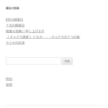
最近の投稿
8月の開催日
７月の開催日
残暑お見舞い 申し上げます
《 チャクラ講座 》とヨガ・・・チャクラの７つの旅
ラジオの出演
検
索:
RSS
管理