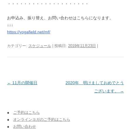
・・・・・・・・・・・・・・・・・・・・
お申込み、振り替え、お問い合わせはこちらになります。
↓↓↓
https://yogafield.net/mf/
カテゴリー:
スケジュール
| 投稿日:
2019年11月23日
|
投稿ナビゲーション
←
11月の開催日
2020年 明けましておめでとう
ございます。
→
●
ご予約はこちら
●
オンラインヨガのご予約はこちら
●
お問い合わせ