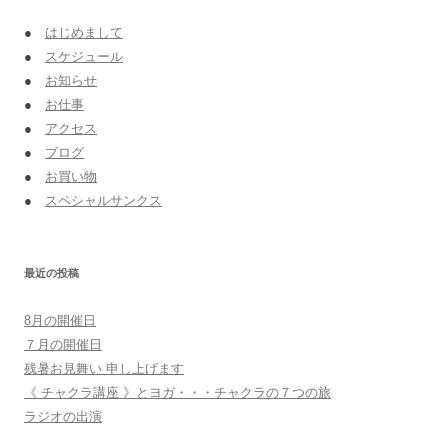
●
はじめまして
●
スケジュール
●
お知らせ
●
お仕事
●
アクセス
●
ブログ
●
お買い物
●
スペシャルサンクス
最近の投稿
8月の開催日
７月の開催日
残暑お見舞い 申し上げます
《 チャクラ講座 》とヨガ・・・チャクラの７つの旅
ラジオの出演