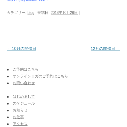
カテゴリー:
blog
| 投稿日:
2018年10月26日
|
投稿ナビゲーション
←
10月の開催日
12月の開催日
→
●
ご予約はこちら
●
オンラインヨガのご予約はこちら
●
お問い合わせ
●
はじめまして
●
スケジュール
●
お知らせ
●
お仕事
●
アクセス