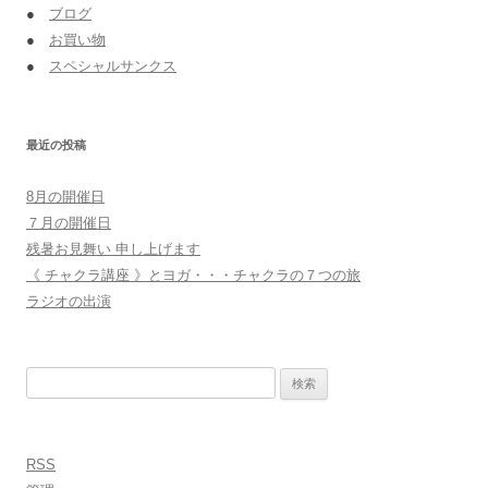
●
ブログ
●
お買い物
●
スペシャルサンクス
最近の投稿
8月の開催日
７月の開催日
残暑お見舞い 申し上げます
《 チャクラ講座 》とヨガ・・・チャクラの７つの旅
ラジオの出演
検
索:
RSS