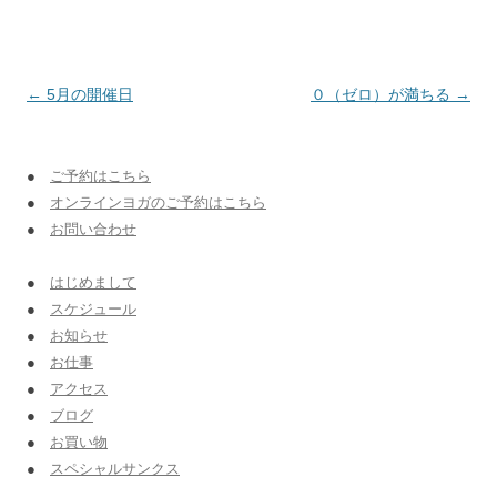
投稿ナビゲーション
←
5月の開催日
０（ゼロ）が満ちる
→
●
ご予約はこちら
●
オンラインヨガのご予約はこちら
●
お問い合わせ
●
はじめまして
●
スケジュール
●
お知らせ
●
お仕事
●
アクセス
●
ブログ
●
お買い物
●
スペシャルサンクス