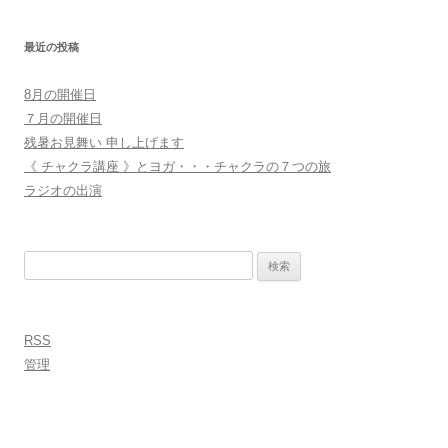
最近の投稿
8月の開催日
７月の開催日
残暑お見舞い 申し上げます
《 チャクラ講座 》とヨガ・・・チャクラの７つの旅
ラジオの出演
検
索:
RSS
管理