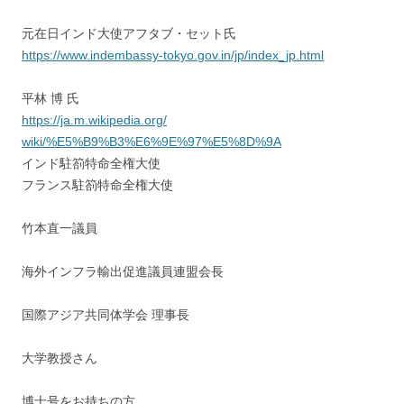
元在日インド大使アフタブ・セット氏
https://www.indembassy-tokyo.
gov.in/jp/index_jp.html
平林 博 氏
https://ja.m.wikipedia.org/
wiki/%E5%B9%B3%E6%9E%97%E5%8D%
9A
インド駐箚特命全権大使
フランス駐箚特命全権大使
竹本直一議員
海外インフラ輸出促進議員連盟会長
国際アジア共同体学会 理事長
大学教授さん
博士号をお持ちの方