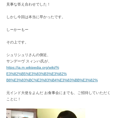
見事な答え合わせでした！
しかし今回は本当に早かったです。
しーかーもー
その上です。
シュリシュリさんの側近、
サンデーヴ スィンハ氏が、
https://ja.m.wikipedia.org/
wiki/%
E3%82%B5%E3%83%B3%E3%82%
B8%E3%83%BC%E3%83%B4%E3%83%BB%
E3%82%
元インド大使をよんだ お食事会にまでも、ご招待していただく
ことに！