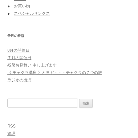
●
お買い物
●
スペシャルサンクス
最近の投稿
8月の開催日
７月の開催日
残暑お見舞い 申し上げます
《 チャクラ講座 》とヨガ・・・チャクラの７つの旅
ラジオの出演
検
索:
RSS
管理