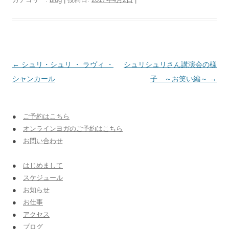
投稿ナビゲーション
←
シュリ・シュリ ・ ラヴィ ・
シュリシュリさん講演会の様
シャンカール
子 ～お笑い編～
→
●
ご予約はこちら
●
オンラインヨガのご予約はこちら
●
お問い合わせ
●
はじめまして
●
スケジュール
●
お知らせ
●
お仕事
●
アクセス
●
ブログ