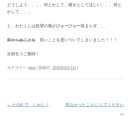
どうしよう、、、、何とかして、瞳をとじてほしい、、、何と
かして、、、
と、わたくしは欲望の風がびゅーびゅー収まらず、、、
良からぬことを
良いことを思いついてしまいました！！！
次回乞うご期待！
カテゴリー:
blog
| 投稿日:
2015年9月1日
|
投稿ナビゲーション
←
たのむで、しかし！
見なかったことに してください
→